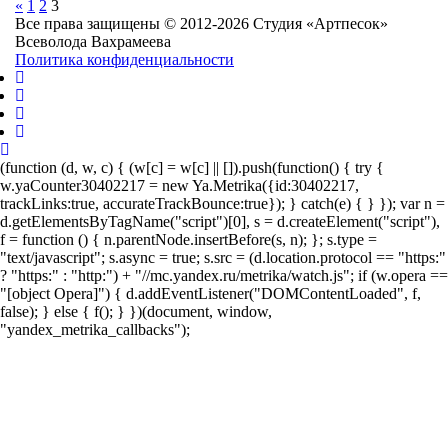
«
1
2
3
Все права защищены © 2012-2026 Студия «Артпесок»
Всеволода Вахрамеева
Политика конфиденциальности
(function (d, w, c) { (w[c] = w[c] || []).push(function() { try {
w.yaCounter30402217 = new Ya.Metrika({id:30402217,
trackLinks:true, accurateTrackBounce:true}); } catch(e) { } }); var n =
d.getElementsByTagName("script")[0], s = d.createElement("script"),
f = function () { n.parentNode.insertBefore(s, n); }; s.type =
"text/javascript"; s.async = true; s.src = (d.location.protocol == "https:"
? "https:" : "http:") + "//mc.yandex.ru/metrika/watch.js"; if (w.opera ==
"[object Opera]") { d.addEventListener("DOMContentLoaded", f,
false); } else { f(); } })(document, window,
"yandex_metrika_callbacks");