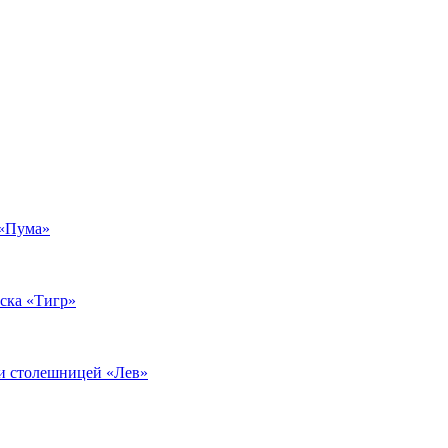
 «Пума»
еска «Тигр»
 и столешницей «Лев»