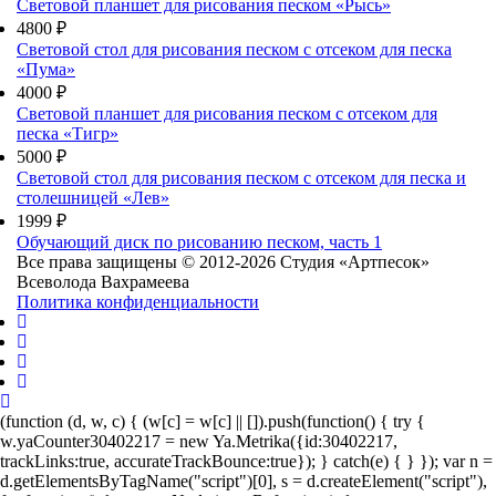
Световой планшет для рисования песком «Рысь»
4800 ₽
Световой стол для рисования песком с отсеком для песка
«Пума»
4000 ₽
Световой планшет для рисования песком с отсеком для
песка «Тигр»
5000 ₽
Световой стол для рисования песком с отсеком для песка и
столешницей «Лев»
1999 ₽
Обучающий диск по рисованию песком, часть 1
Все права защищены © 2012-2026 Студия «Артпесок»
Всеволода Вахрамеева
Политика конфиденциальности
(function (d, w, c) { (w[c] = w[c] || []).push(function() { try {
w.yaCounter30402217 = new Ya.Metrika({id:30402217,
trackLinks:true, accurateTrackBounce:true}); } catch(e) { } }); var n =
d.getElementsByTagName("script")[0], s = d.createElement("script"),