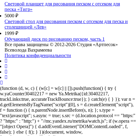
Световой планшет для рисования песком с отсеком для
песка «Тигр»
5000 ₽
Световой стол для рисования песком с отсеком для песка и
столешницей «Лев»
1999 ₽
Обучающий диск по рисованию песком, часть 1
Все права защищены © 2012-2026 Студия «Артпесок»
Всеволода Вахрамеева
Политика конфиденциальности
(function (d, w, c) { (w[c] = w[c] || []).push(function() { try {
w.yaCounter30402217 = new Ya.Metrika({id:30402217,
trackLinks:true, accurateTrackBounce:true}); } catch(e) { } }); var n =
d.getElementsByTagName("script")[0], s = d.createElement("script"),
f = function () { n.parentNode.insertBefore(s, n); }; s.type =
"text/javascript"; s.async = true; s.src = (d.location.protocol == "https:"
? "https:" : "http:") + "//mc.yandex.ru/metrika/watch.js"; if (w.opera ==
"[object Opera]") { d.addEventListener("DOMContentLoaded", f,
false); } else { f(); } })(document, window,