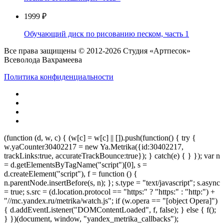
1999 ₽
Обучающий диск по рисованию песком, часть 1
Все права защищены © 2012-2026 Студия «Артпесок»
Всеволода Вахрамеева
Политика конфиденциальности
(function (d, w, c) { (w[c] = w[c] || []).push(function() { try {
w.yaCounter30402217 = new Ya.Metrika({id:30402217,
trackLinks:true, accurateTrackBounce:true}); } catch(e) { } }); var n
= d.getElementsByTagName("script")[0], s =
d.createElement("script"), f = function () {
n.parentNode.insertBefore(s, n); }; s.type = "text/javascript"; s.async
= true; s.src = (d.location.protocol == "https:" ? "https:" : "http:") +
"//mc.yandex.ru/metrika/watch.js"; if (w.opera == "[object Opera]")
{ d.addEventListener("DOMContentLoaded", f, false); } else { f();
} })(document, window, "yandex_metrika_callbacks");