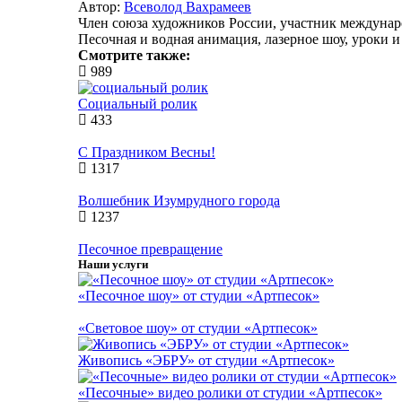
Автор:
Всеволод Вахрамеев
Член союза художников России, участник междунар
Песочная и водная анимация, лазерное шоу, уроки и
Смотрите также:
989
Социальный ролик
433
С Праздником Весны!
1317
Волшебник Изумрудного города
1237
Песочное превращение
Наши услуги
«Песочное шоу» от студии «Артпесок»
«Световое шоу» от студии «Артпесок»
Живопись «ЭБРУ» от студии «Артпесок»
«Песочные» видео ролики от студии «Артпесок»