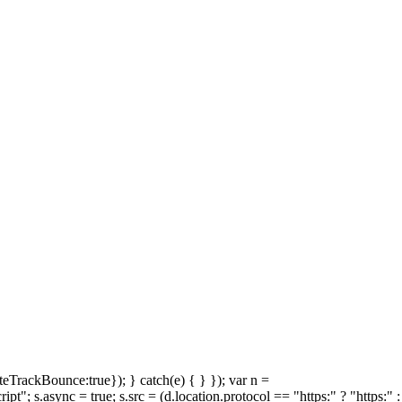
teTrackBounce:true}); } catch(e) { } }); var n =
t"; s.async = true; s.src = (d.location.protocol == "https:" ? "https:" :