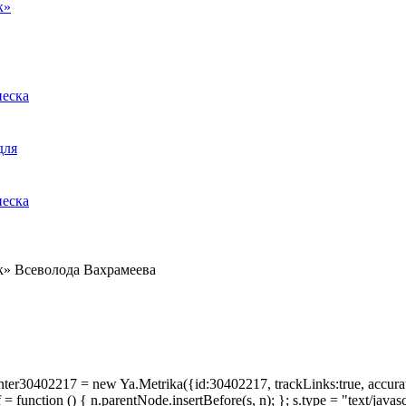
песка
для
песка
к» Всеволода Вахрамеева
Counter30402217 = new Ya.Metrika({id:30402217, trackLinks:true, accura
unction () { n.parentNode.insertBefore(s, n); }; s.type = "text/javascrip