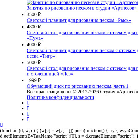
Занятия по рисованию песком в студии «Артпесок»
3500 ₽
Световой планшет для рисования песком «Рысь»
4800 ₽
Световой стол для рисования песком с отсеком для 
«Пума»
4000 ₽
Световой планшет для рисования песком с отсеком 
песка «Тигр»
5000 ₽
Световой стол для рисования песком с отсеком для 
и столешницей «Лев»
1999 ₽
Обучающий диск по рисованию песком, часть 1
Все права защищены © 2012-2026 Студия «Артпесо
Политика конфиденциальности
(function (d, w, c) { (w[c] = w[c] || []).push(function() { try { w.ya
d.getElementsByTagName("script")[0], s = d.createElement("script"), f = f