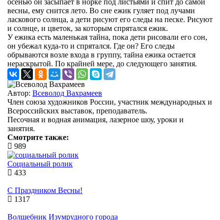
осенью он засыпает в норке под листьями и спит до самой
весны, ему снится лето. Во сне ежик гуляет под лучами
ласкового солнца, а дети рисуют его следы на песке. Рисуют
и солнце, и цветок, за которым спрятался ежик.
У ежика есть маленькая тайна, пока дети рисовали его сон,
он убежал куда-то и спрятался. Где он? Его следы
обрываются возле входа в группу, тайна ежика остается
нераскрытой. По крайней мере, до следующего занятия.
Автор:
Всеволод Вахрамеев
Член союза художников России, участник международных и
Всероссийских выставок, преподаватель.
Песочная и водная анимация, лазерное шоу, уроки и
занятия.
Смотрите также:
989
Социальный ролик
433
С Праздником Весны!
1317
Волшебник Изумрудного города