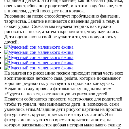
старшими детьми. Это направление, как показала практика,
очень востребовано у родителей, и в этом году больше, чем
в прошлом, детей посещает наш кружок.
Рисование на песке способствует пробуждению фантазии,
творчества. Занятие начинается с введения детей в тему, в
сюжет урока. Сначала мы изучаем теорию: как нужно
рисовать на песке, а затем закрепляем то, чему научились.
Дети оценивают и свой результат и то, что получилось у
друзей.
На занятия по рисованию песком приходит пятая часть всех
воспитанников детского сада, ребята, которые показывают
хорошие результаты, участвуют в городских конкурсах.
Недавно в саду провели фотовыставку под названием
«Чудеса на песке», составленную из рисунков детей.
Педагоги собираются провести мастер-класс для родителей,
чтобы те узнали, чем занимаются дети, и, возможно, сами
увлеклись этим.Младшие дети рисуют картины из простых
фигур: точек, кругов, прямых и изогнутых линий. Эти
фигуры используются во время открытого занятия, на
котором рассказывается добрая история маленького ежика: