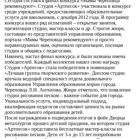
Сегодня состоялся финал конкурса «Мамы Череповца
рекомендуют». Студия «Артпесок» участвовала в конкурсе
среди учреждений, предоставляющих образовательные
услуги для школьников, с декабря 2012 года. В программу
конкурса вошел ряд испытаний – открытые занятия,
презентация студии, мастер-классы и др. Строгое жюри,
состоящее из представителей управления образования,
портала «Мамы Череповца рекомендуют» и просто
неравнодушных мам, оценивало организации, посещая
студии и общаясь с педагогами.
Наконец, настал финал конкурса, и были названы имена
победителей. Каждый коллектив нашел свою награду.
Студия «Арпесок» стала победителем в номинации
«Лучшая группа творческого развития». Диплом студии
вручала ведущий специалист отдела дошкольного
образования Управления образования мэрии города
Череповца Л.Н. Антипова. Жюри отметило, что появление
студии рисования песком – важное событие для города.
Уникальность услуги, индивидуальный подход,
квалификация педагогов составляют ценность на рынке
дополнительного образования детей.
После награждения и подведения итогов в фойе Дворца
металлургов прошел детский праздник, на котором студия
«Артпесок» представила бесплатные мастер-классы по
рисованию песком. Дети от 3-х до 15 лет попробовали