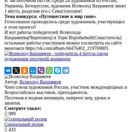
В 4м песочном баттле, среди 24 художников из России,
Украины, Белоруссии, художник Всеволод Вахрамеев занял
1 место, разделив его с Севастополем!
Тема конкурса: «Путешествие в мир снов»
Голосование проводилось среди художников, участвующих
в этом проекте!
И вот работы победителей Всеволода
Вахрамеева(Череповец) и Тори Воробьёвой(Севастополь)
остальные работы участников можно посмотреть на сайте
вконтакте https://vk.com/album-94476402_219769805
Автор:
Всеволод Вахрамеев
Член союза художников России, участник международных и
Всероссийских выставок, преподаватель.
Песочная и водная анимация, лазерное шоу, уроки и
занятия.
Смотрите также:
989
Социальный ролик
433