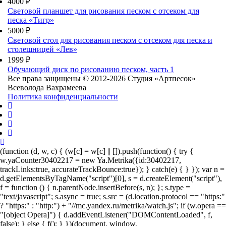
4000 ₽
Световой планшет для рисования песком с отсеком для
песка «Тигр»
5000 ₽
Световой стол для рисования песком с отсеком для песка и
столешницей «Лев»
1999 ₽
Обучающий диск по рисованию песком, часть 1
Все права защищены © 2012-2026 Студия «Артпесок»
Всеволода Вахрамеева
Политика конфиденциальности
(function (d, w, c) { (w[c] = w[c] || []).push(function() { try {
w.yaCounter30402217 = new Ya.Metrika({id:30402217,
trackLinks:true, accurateTrackBounce:true}); } catch(e) { } }); var n =
d.getElementsByTagName("script")[0], s = d.createElement("script"),
f = function () { n.parentNode.insertBefore(s, n); }; s.type =
"text/javascript"; s.async = true; s.src = (d.location.protocol == "https:"
? "https:" : "http:") + "//mc.yandex.ru/metrika/watch.js"; if (w.opera ==
"[object Opera]") { d.addEventListener("DOMContentLoaded", f,
false); } else { f(); } })(document, window,