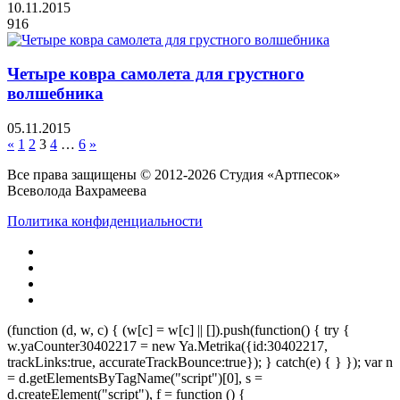
10.11.2015
916
Четыре ковра самолета для грустного
волшебника
05.11.2015
«
1
2
3
4
…
6
»
Все права защищены © 2012-2026 Студия «Артпесок»
Всеволода Вахрамеева
Политика конфиденциальности
(function (d, w, c) { (w[c] = w[c] || []).push(function() { try {
w.yaCounter30402217 = new Ya.Metrika({id:30402217,
trackLinks:true, accurateTrackBounce:true}); } catch(e) { } }); var n
= d.getElementsByTagName("script")[0], s =
d.createElement("script"), f = function () {